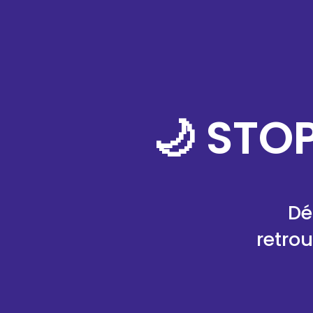
🌙 STOP
Dé
retro