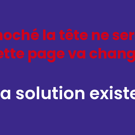
hoché la tête ne se
cette page va chang
la solution exist