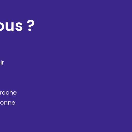
ous ?
ir
proche
tionne