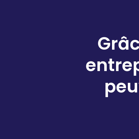
Grâce
entrep
peu