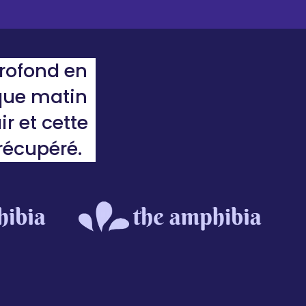
rofond en
aque matin
r et cette
récupéré.