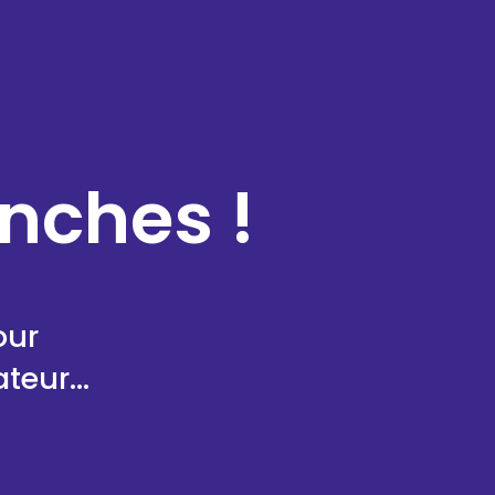
anches !
our
eur...