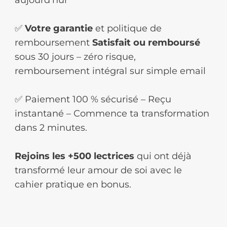
aujourd’hui
✅
Votre garantie
et politique de
remboursement
Satisfait ou remboursé
sous 30 jours – zéro risque,
remboursement intégral sur simple email
✅ Paiement 100 % sécurisé – Reçu
instantané – Commence ta transformation
dans 2 minutes.
Rejoins les +500 lectrices
qui ont déjà
transformé leur amour de soi avec le
cahier pratique en bonus.