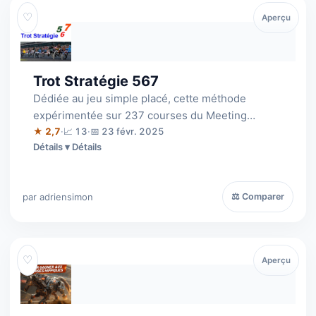
♡
Aperçu
Trot Stratégie 567
Dédiée au jeu simple placé, cette méthode
expérimentée sur 237 courses du Meeting
d'hiver 2023 atteint une réussite de 50 % et dé…
★ 2,7
·
📈 13
·
📅 23 févr. 2025
Détails
par adriensimon
⚖ Comparer
♡
Aperçu