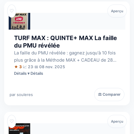
♡
Aperçu
TURF MAX : QUINTE+ MAX La faille
du PMU révélée
La faille du PMU révélée : gagnez jusqu'à 10 fois
plus grâce à la Méthode MAX + CADEAU de 28
euros
★ 3
·
📈 23
·
📅 08 nov. 2025
Détails
par souleres
⚖ Comparer
♡
Aperçu