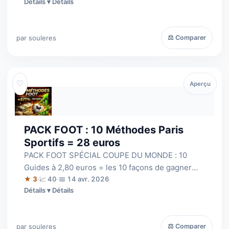
Détails
par souleres
⚖ Comparer
♡
Aperçu
PACK FOOT : 10 Méthodes Paris
Sportifs = 28 euros
PACK FOOT SPÉCIAL COUPE DU MONDE : 10
Guides à 2,80 euros = les 10 façons de gagner
aux PARIS SPORTIFS sur TOUS LES MATCHS DE
★ 3
·
📈 40
·
📅 14 avr. 2026
Détails
FOO…
par souleres
⚖ Comparer