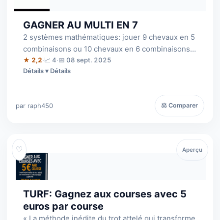
GAGNER AU MULTI EN 7
2 systèmes mathématiques: jouer 9 chevaux en 5
combinaisons ou 10 chevaux en 6 combinaisons,
je démontre l'efficacité de ces 2 sy…
★ 2,2
·
📈 4
·
📅 08 sept. 2025
Détails
par raph450
⚖ Comparer
♡
Aperçu
TURF: Gagnez aux courses avec 5
euros par course
« La méthode inédite du trot attelé qui transforme