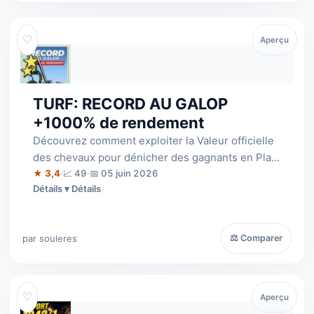
♡
Aperçu
TURF: RECORD AU GALOP
+1000% de rendement
Découvrez comment exploiter la Valeur officielle
des chevaux pour dénicher des gagnants en Plat
et en Obstacles. Une méthode simp…
★ 3,4
·
📈 49
·
📅 05 juin 2026
Détails
par souleres
⚖ Comparer
♡
Aperçu