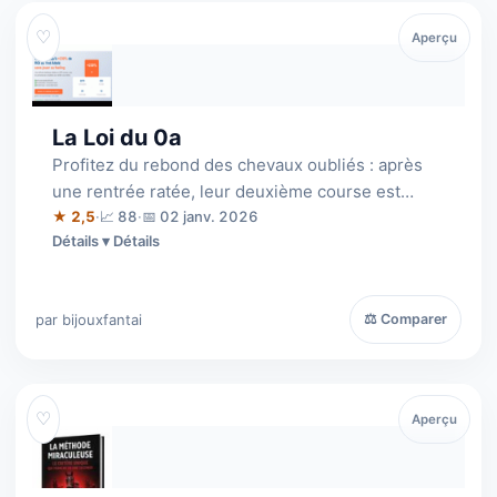
♡
Aperçu
La Loi du 0a
Profitez du rebond des chevaux oubliés : après
une rentrée ratée, leur deuxième course est
souvent la bonne. Une méthode validée …
★ 2,5
·
📈 88
·
📅 02 janv. 2026
Détails
par bijouxfantai
⚖ Comparer
♡
Aperçu