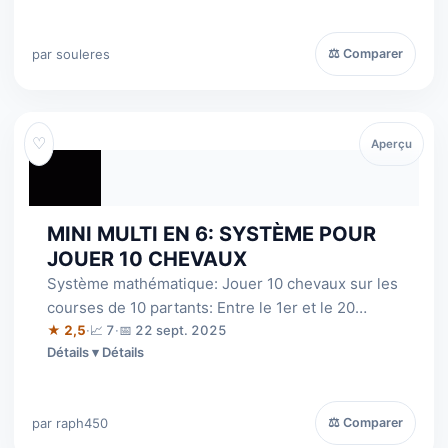
par souleres
⚖ Comparer
♡
Aperçu
MINI MULTI EN 6: SYSTÈME POUR
JOUER 10 CHEVAUX
Système mathématique: Jouer 10 chevaux sur les
courses de 10 partants: Entre le 1er et le 20
Septembre 2025: 18 courses gagnantes!
★ 2,5
·
📈 7
·
📅 22 sept. 2025
Détails
par raph450
⚖ Comparer