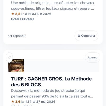
Une méthode originale pour détecter les chevaux
sous-estimés, filtrer les faux signaux et repérer
les futurs gagnants avant les a…
★ 2,8
·
📈 8
·
📅 03 juin 2026
Détails
par raph450
⚖ Comparer
♡
Aperçu
TURF : GAGNER GROS. La Méthode
des 6 BLOCS.
Découvrez la méthode de jeu structurée qui
permet de passer 93% de fois à la caisse tout en
restant positionné pour les très gros…
★ 3,6
·
📈 124
·
📅 27 mai 2026