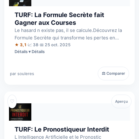
TURF: La Formule Secrète fait
Gagner aux Courses
Le hasard n existe pas, il se calcule.Découvrez la
Formule Secrète qui transforme les pertes en
bénéfices constants sur toutes le…
★ 3,1
·
📈 38
·
📅 25 oct. 2025
Détails
par souleres
⚖ Comparer
♡
Aperçu
TURF: Le Pronostiqueur Interdit
L Intelligence Artificielle et le Pronostic