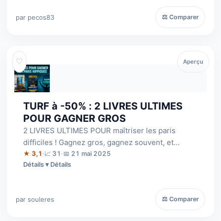
par pecos83
⚖ Comparer
♡
Aperçu
TURF à -50% : 2 LIVRES ULTIMES
POUR GAGNER GROS
2 LIVRES ULTIMES POUR maîtriser les paris
difficiles ! Gagnez gros, gagnez souvent, et
couvrez vos risques intelligemment. Prix à…
★ 3,1
·
📈 31
·
📅 21 mai 2025
Détails
par souleres
⚖ Comparer