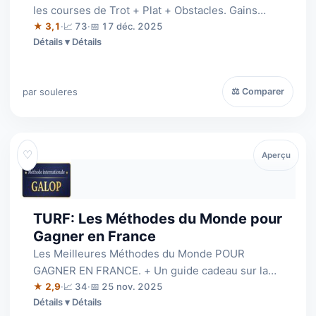
les courses de Trot + Plat + Obstacles. Gains
moyens de 38 euros + 456 euros par…
★ 3,1
·
📈 73
·
📅 17 déc. 2025
Détails
par souleres
⚖ Comparer
♡
Aperçu
TURF: Les Méthodes du Monde pour
Gagner en France
Les Meilleures Méthodes du Monde POUR
GAGNER EN FRANCE. + Un guide cadeau sur la
façon de contrer les G.P.I.
★ 2,9
·
📈 34
·
📅 25 nov. 2025
Détails