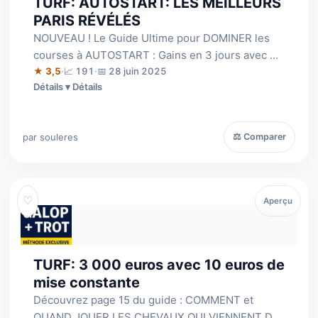
TURF: AUTOSTART: LES MEILLEURS
PARIS RÉVÉLÉS
NOUVEAU ! Le Guide Ultime pour DOMINER les
courses à AUTOSTART : Gains en 3 jours avec 3
euros= 102euros, 111euros, 112euros, 159…
★ 3,5
·
📈 191
·
📅 28 juin 2025
Détails
par souleres
⚖ Comparer
♡
Aperçu
TURF: 3 000 euros avec 10 euros de
mise constante
Découvrez page 15 du guide : COMMENT et
QUAND JOUER LES CHEVAUX QUI VIENNENT DE