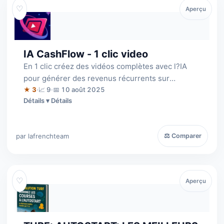
♡
Aperçu
IA CashFlow - 1 clic video
En 1 clic créez des vidéos complètes avec l?IA
pour générer des revenus récurrents sur
YouTube, TikTok, Insta et Twitter X. L'IA …
★ 3
·
📈 9
·
📅 10 août 2025
Détails
par lafrenchteam
⚖ Comparer
♡
Aperçu