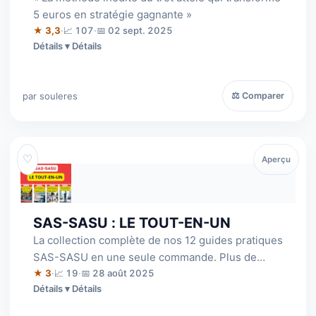
5 euros en stratégie gagnante »
★ 3,3
·
📈 107
·
📅 02 sept. 2025
Détails
par souleres
⚖ Comparer
♡
Aperçu
SAS-SASU : LE TOUT-EN-UN
La collection complète de nos 12 guides pratiques
SAS-SASU en une seule commande. Plus de
1000 pages de conseils, de stratégies e…
★ 3
·
📈 19
·
📅 28 août 2025
Détails