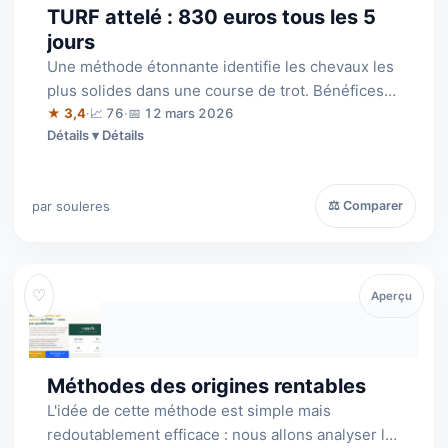
TURF attelé : 830 euros tous les 5
jours
Une méthode étonnante identifie les chevaux les
plus solides dans une course de trot. Bénéfices
Nets 830 euros tous les 5 jours!?…
★ 3,4
·
📈 76
·
📅 12 mars 2026
Détails
par souleres
⚖ Comparer
♡
Aperçu
Méthodes des origines rentables
L'idée de cette méthode est simple mais
redoutablement efficace : nous allons analyser la