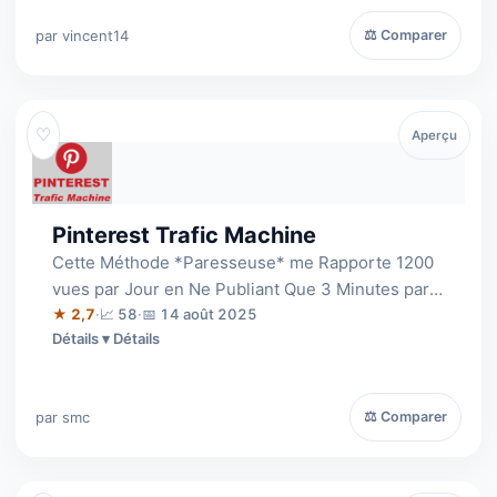
par vincent14
⚖ Comparer
♡
Aperçu
Pinterest Trafic Machine
Cette Méthode *Paresseuse* me Rapporte 1200
vues par Jour en Ne Publiant Que 3 Minutes par
Semaine, copiez mon système ...
★ 2,7
·
📈 58
·
📅 14 août 2025
Détails
par smc
⚖ Comparer