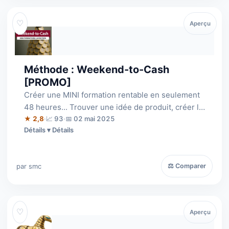
♡
Aperçu
Méthode : Weekend-to-Cash
[PROMO]
Créer une MINI formation rentable en seulement
48 heures... Trouver une idée de produit, créer le
contenu, une page de vente opti…
★ 2,8
·
📈 93
·
📅 02 mai 2025
Détails
par smc
⚖ Comparer
♡
Aperçu