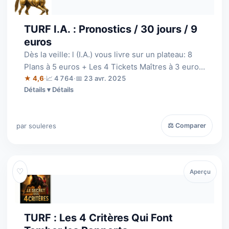
TURF I.A. : Pronostics / 30 jours / 9
euros
Dès la veille: l (I.A.) vous livre sur un plateau: 8
Plans à 5 euros + Les 4 Tickets Maîtres à 3 euros
pour le Quinté + La derniè…
★ 4,6
·
📈 4 764
·
📅 23 avr. 2025
Détails
par souleres
⚖ Comparer
♡
Aperçu
TURF : Les 4 Critères Qui Font