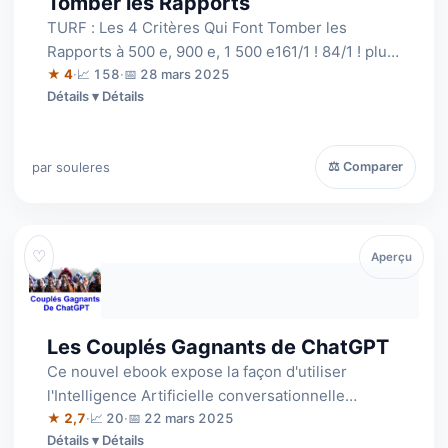
Tomber les Rapports
TURF : Les 4 Critères Qui Font Tomber les
Rapports à 500 e, 900 e, 1 500 e161/1 ! 84/1 ! plus
de 1 500 euros sur un seul ticket.4…
★ 4
·
📈 158
·
📅 28 mars 2025
Détails
par souleres
⚖ Comparer
♡
Aperçu
Les Couplés Gagnants de ChatGPT
Ce nouvel ebook expose la façon d'utiliser
l'Intelligence Artificielle conversationnelle
ChatGPT pour toucher des couplés gagnant…
★ 2,7
·
📈 20
·
📅 22 mars 2025
Détails