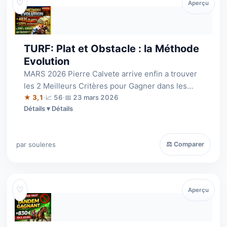
♡
Aperçu
TURF: Plat et Obstacle : la Méthode
Evolution
MARS 2026 Pierre Calvete arrive enfin a trouver
les 2 Meilleurs Critères pour Gagner dans les
courses à Handicap PLAT + OBSTACLE.
★ 3,1
·
📈 56
·
📅 23 mars 2026
Détails
par souleres
⚖ Comparer
♡
Aperçu