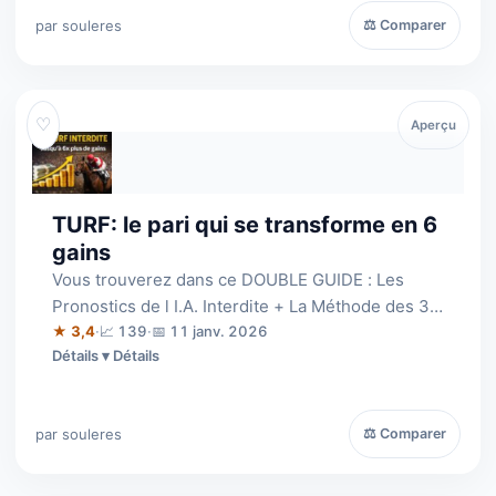
par souleres
⚖ Comparer
♡
Aperçu
TURF: le pari qui se transforme en 6
gains
Vous trouverez dans ce DOUBLE GUIDE : Les
Pronostics de l I.A. Interdite + La Méthode des 3
Favoris + La Méthode financière 1-3-2…
★ 3,4
·
📈 139
·
📅 11 janv. 2026
Détails
par souleres
⚖ Comparer