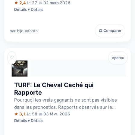
rentabilité des chevaux en fonction de …
★ 2,4
·
📈 27
·
📅 02 mars 2026
Détails
par bijouxfantai
⚖ Comparer
♡
Aperçu
TURF: Le Cheval Caché qui
Rapporte
Pourquoi les vrais gagnants ne sont pas visibles
dans les pronostics. Rapports observés sur le
cheval caché: Simple Gagnant : 39 …
★ 3,1
·
📈 58
·
📅 03 févr. 2026
Détails