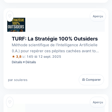
♡
Aperçu
TURF: La Stratégie 100% Outsiders
Méthode scientifique de l'Intelligence Artificielle
(I.A.) pour repérer ces pépites cachées avant tout
le monde... Les favoris fo…
★ 3,8
·
📈 145
·
📅 12 sept. 2025
Détails
par souleres
⚖ Comparer
♡
Aperçu