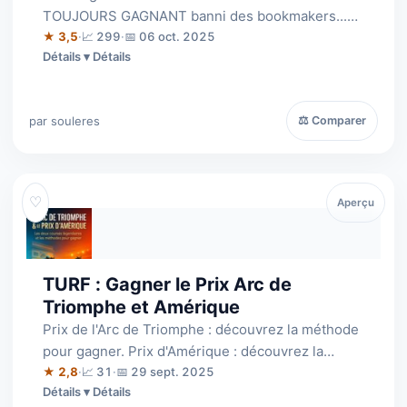
TOUJOURS GAGNANT banni des bookmakers...
enfin révélé au grand public ! Personne ne p…
★ 3,5
·
📈 299
·
📅 06 oct. 2025
Détails
par souleres
⚖ Comparer
♡
Aperçu
TURF : Gagner le Prix Arc de
Triomphe et Amérique
Prix de l'Arc de Triomphe : découvrez la méthode
pour gagner. Prix d'Amérique : découvrez la
méthode pour gagner.2 Méthodes valab…
★ 2,8
·
📈 31
·
📅 29 sept. 2025
Détails