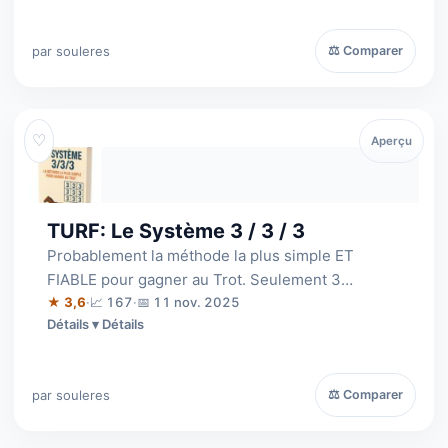
par souleres
⚖ Comparer
♡
Aperçu
TURF: Le Système 3 / 3 / 3
Probablement la méthode la plus simple ET
FIABLE pour gagner au Trot. Seulement 3
minutes par course pour atteindre jusqu'à 9 987…
★ 3,6
·
📈 167
·
📅 11 nov. 2025
Détails
par souleres
⚖ Comparer