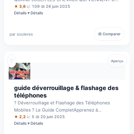
GAGNER AU GALOP ET AU TROT pour obtenir
★ 3,6
·
📈 109
·
📅 26 juin 2025
Détails
des bénéf…
par souleres
⚖ Comparer
♡
Aperçu
guide déverrouillage & flashage des
téléphones
? Déverrouillage et Flashage des Téléphones
Mobiles ? Le Guide CompletApprenez à
déverrouiller tout type de smartphone (Android
★ 2,2
·
📈 5
·
📅 20 juin 2025
Détails
&…