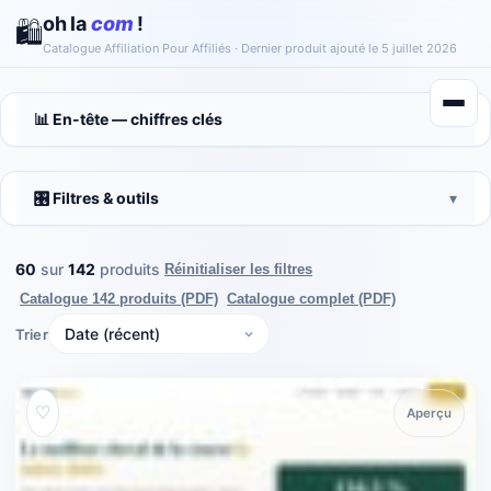
oh la
com
!
🛍️
Catalogue Affiliation Pour Affiliés ·
Dernier produit ajouté le 5 juillet 2026
📊 En-tête — chiffres clés
▾
🎛️ Filtres & outils
▾
60
sur
142
produits
Réinitialiser les filtres
Catalogue 142 produits (PDF)
Catalogue complet (PDF)
Trier
À la une
♡
Aperçu