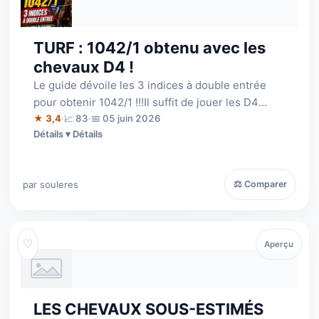
TURF : 1042/1 obtenu avec les
chevaux D4 !
Le guide dévoile les 3 indices à double entrée
pour obtenir 1042/1 !!!Il suffit de jouer les D4
(déferrés des 4 pieds) qui rempli…
★ 3,4
·
📈 83
·
📅 05 juin 2026
Détails
par souleres
⚖ Comparer
♡
Aperçu
LES CHEVAUX SOUS-ESTIMÉS