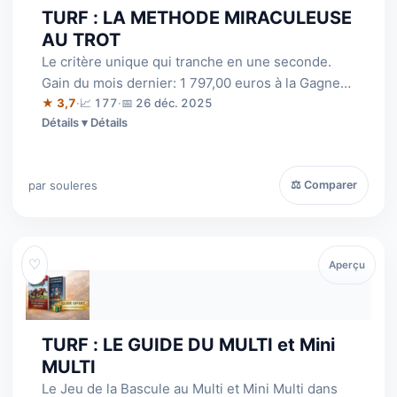
TURF : LA METHODE MIRACULEUSE
AU TROT
Le critère unique qui tranche en une seconde.
Gain du mois dernier: 1 797,00 euros à la Gagne
pour des mises de 10 euros et 631,0…
★ 3,7
·
📈 177
·
📅 26 déc. 2025
Détails
par souleres
⚖ Comparer
♡
Aperçu
TURF : LE GUIDE DU MULTI et Mini
MULTI
Le Jeu de la Bascule au Multi et Mini Multi dans