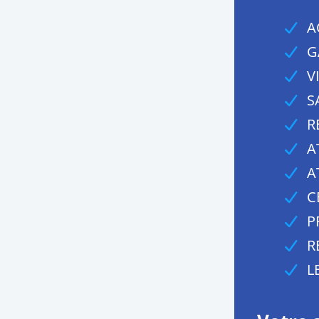
A
G
V
S
R
A
A
C
P
R
L