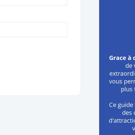
Grace à 
de 
extraordin
vous per
plus 
Ce guide 
des 
d'attract