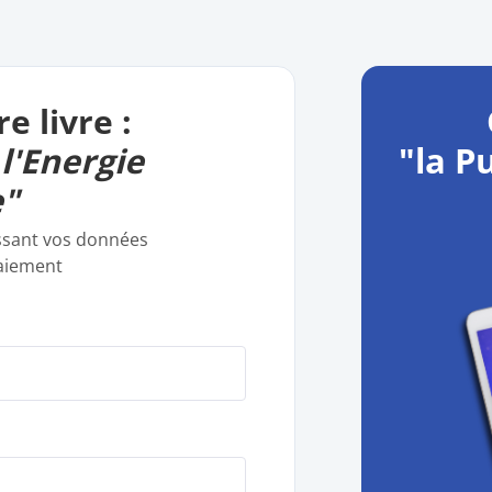
 livre :
"la P
 l'Energie
"
nissant vos données
paiement