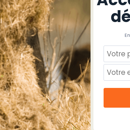
dé
En