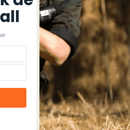
all
oir