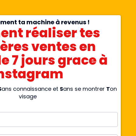
ement ta machine à revenus !
t réaliser tes
ères ventes en
e 7 jours grace à
Instagram
S
ans connaissance et
S
ans se montrer
T
on
visage