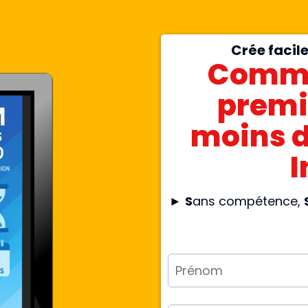
Crée facil
Commen
premi
moins d
►
S
ans compétence,