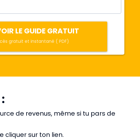
OIR LE GUIDE GRATUIT
cès gratuit et instantané ( PDF)
:
rce de revenus, même si tu pars de
cliquer sur ton lien.