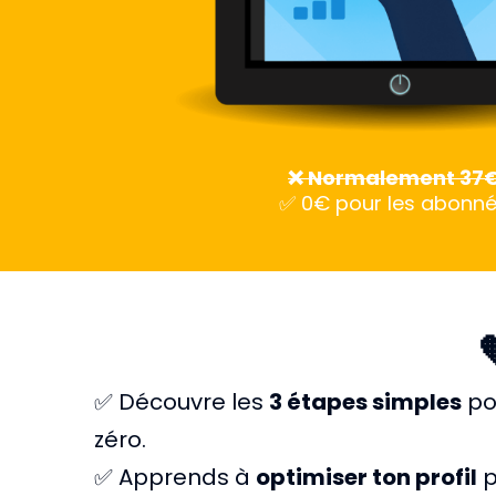
❌ Normalement 37
✅ 0€ pour les abonn
✅ Découvre les
3 étapes simples
po
zéro.
✅ Apprends à
optimiser ton profil
p